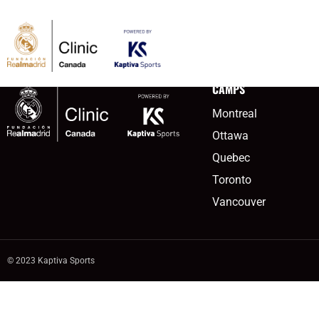
contenu
kingstongoogle
principal
CAMPS
Montreal
Ottawa
Quebec
Toronto
Vancouver
© 2023 Kaptiva Sports