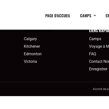
PAGE D’ACCUEIL
CAMPS
E
LIENS RAPI
SOCCER CAMPS
Calgary
Camps
Kitchener
Voyage à M
Edmonton
FAQ
Victoria
Contact No
Enregistrer
Accord de pa