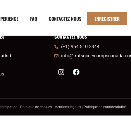
XPERIENCE
FAQ
CONTACTEZ NOUS
ENREGISTRER
DES
CONTACTEZ NOUS
(+1) 954-510-3344
adrid
info@rmfsoccercampscanada.c
us
rticipation
|
Politique de cookies
|
Mentions légales
|
Politique de confidentialité